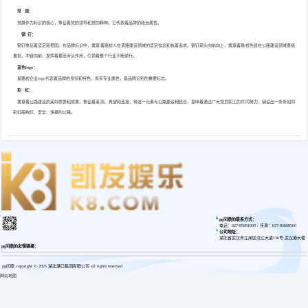
党 旗：
党旗作为标识的核心，象征着党的领导和党的精神。它代表着品牌的政治属性。
钢
钉
：
钢钉象征着坚定和稳固。在品牌标识中，寓意着路桥人在道路建设领域的坚定信念和执着追求。钢钉箭头向前向上，寓意着路桥先锋在公路建设领域勇挑
重担、冲锋向前，发挥着模范带头作用，引领着整个行业不断前行。
蓝色logo：
是路桥企业logo代表着品牌的身份和特色，具有专业属性，是品牌识别的重要标志。
彩 虹：
寓意着公路建设的美好愿景和成果，象征着美丽、希望和连接，将这一元素与公路建设相结合，意味着通过广大党员职工的共同努力，铺设出一条条如同
彩虹般绚烂、安全、快捷的公路。
pg问鼎的联系方式：
电话：027-85661900 / 传真：027-85669500
公司地址：
湖北省武汉市江岸区沿江大道136号 武汉港大楼
pg问鼎的友情链接：
pg问鼎 copyright © 2025 湖北港口集团有限公司 all rights reserved
网站地图