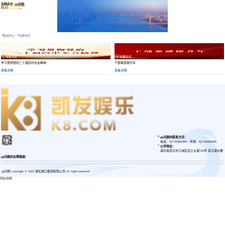
专题专栏 -pg问鼎
NEWS CENTER
新闻中心-专题专栏
新闻中心
专题专栏
专题专栏
专题专栏
学习贯彻党的二十届四中全会精神
干部素质提升年
查看详情
查看详情
pg问鼎的联系方式：
电话：027-85661900 / 传真：027-85669500
公司地址：
湖北省武汉市江岸区沿江大道136号 武汉港大楼
pg问鼎的友情链接：
pg问鼎 copyright © 2025 湖北港口集团有限公司 all rights reserved
网站地图