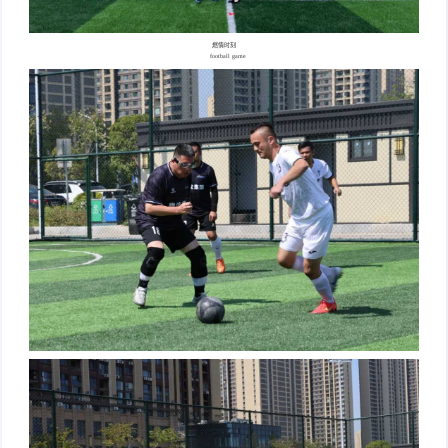
燃情时刻
football game