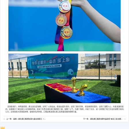
足球是媒介，
体育是桥梁。
通过这次足球赛，
达到了以球会友、增进友谊的目的，
达到了展示形象、检验素质的目的，
达到了凝聚人心、共谋发展的目
的，
全面展示了湖北港口人的精神风貌，
加深了外界对湖北港口集团的了解，
鼓舞了士气，
沟通了情感，
丰富了生活，
进一步增强了职工队伍的
凝聚力和向
心力，
必将激发大家
团结拼搏、奋楫争先的热情，
汇聚起推进湖北港口
高质量发展的磅礴力量。
上一条：喜报 | 湖北港口集团在第七届全省职工（...
下一条：湖北港口集团3篇作品获奖 省总工会主题...