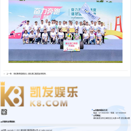
上一条：党纪教育砥砺初心 湖北港口集团这场现场...
pg问鼎的联系方式：
电话：027-85661900 / 传真：027-85669500
公司地址：
湖北省武汉市江岸区沿江大道136号 武汉港大楼
pg问鼎的友情链接：
pg问鼎 copyright © 2025 湖北港口集团有限公司 all rights reserved