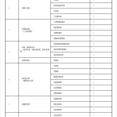
文秘岗
1
新闻采编宣传岗
2
1
党委工作部
综合岗
1
工会事务岗
1
干部管理监督岗
2
组织建设岗
1
党委组织部
2
（人力资源部）
招聘配置岗
1
薪酬绩效管理岗
1
纪检监察室监督执纪岗
3
纪委、监察专员办
案件审理室审理岗
1
（含综合室、纪检监察室、案件审理
室）
3
综合室综合岗
1
党委巡察办
巡察岗
2
文秘岗
1
机要岗
1
董事会事务岗
2
综合办公室
4
（董事会办公室）
档案管理岗
1
信访维稳岗
1
后勤管理岗
1
战略规划岗
1
5
战略研究部
国企改革岗
1
综合调研岗
1
资本运作岗
1