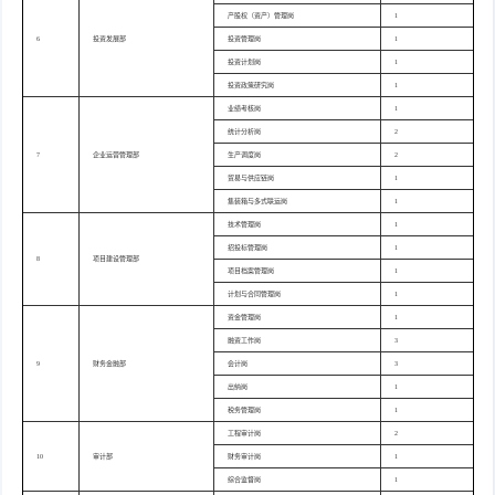
产股权（资产）管理岗
1
6
投资发展部
投资管理岗
1
投资计划岗
1
投资政策研究岗
1
业绩考核岗
1
统计分析岗
2
7
企业运营管理部
生产调度岗
2
贸易与供应链岗
1
集装箱与多式联运岗
1
技术管理岗
1
招投标管理岗
1
8
项目建设管理部
项目档案管理岗
1
计划与合同管理岗
1
资金管理岗
1
融资工作岗
3
9
财务金融部
会计岗
3
出纳岗
1
税务管理岗
1
工程审计岗
2
10
审计部
财务审计岗
1
综合监督岗
1