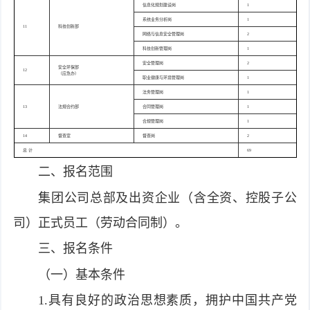
信息化规划建设岗
1
系统业务分析岗
1
11
科技创新部
网络与信息安全管理岗
2
科技创新管理岗
1
安全管理岗
2
安全环保部
12
（应急办）
职业健康与环境管理岗
1
法务管理岗
1
13
法规合约部
合同管理岗
1
合规管理岗
1
14
督查室
督查岗
2
总 计
69
二、报名范围
集团公司总部及出资企业（含全资、控股子公
司）正式员工（劳动合同制）。
三、报名条件
（一）基本条件
1.具有良好的政治思想素质，拥护中国共产党