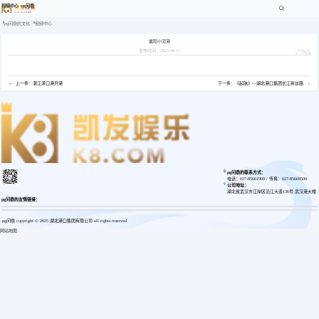
视频中心 -pg问鼎
pg问鼎的文化
视频中心
襄阳小河港
发布时间：2025-08-15
上一条：潜江泽口港开港
下一条：《起航》—湖北港口集团长江新丝路
pg问鼎的联系方式：
电话：027-85661900 / 传真：027-85669500
公司地址：
湖北省武汉市江岸区沿江大道136号 武汉港大楼
pg问鼎的友情链接：
pg问鼎 copyright © 2025 湖北港口集团有限公司 all rights reserved
网站地图