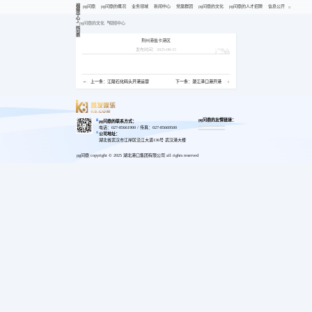
视
pg问鼎
pg问鼎的概况
业务领域
新闻中心
党建群团
pg问鼎的文化
pg问鼎的人才招聘
信息公开
频
中
心
-
pg问鼎的文化
视频中心
pg
问
鼎
荆州港盐卡港区
发布时间：2025-08-15
上一条：江陵石化码头开港运营
下一条：潜江泽口港开港
pg问鼎的友情链接：
pg问鼎的联系方式：
电话：027-85661900 / 传真：027-85669500
公司地址：
湖北省武汉市江岸区沿江大道136号 武汉港大楼
pg问鼎 copyright © 2025 湖北港口集团有限公司 all rights reserved