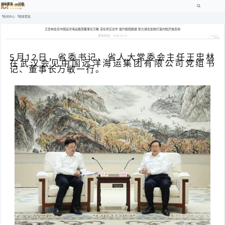
媒体聚焦 -pg问鼎
新闻中心
媒体聚焦
王忠林会见中国远洋海运集团董事长万敏 深化务实合作 提升枢纽能级 助力湖北加快打造内陆开放高地
发布时间：2026-05-13
5月12日，省委书记、省人大常委会主任王忠林
在武汉会见中国远洋海运集团有限公司党组书
记、董事长万敏一行。