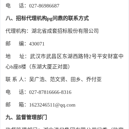
电 话：027-86986687
八、招标代理机构pg问鼎的联系方式
代理机构：湖北省成套招标股份有限公司
邮 编：430071
地 址：武汉市武昌区东湖西路特2号平安财富中
心b座8楼（东湖大厦正对面）
联 系 人：吴广浩、范文贤、田乡、乔付亚
电 话：027-87816666-8316
邮 箱：
1623246511@qq.com
九、监督管理部门