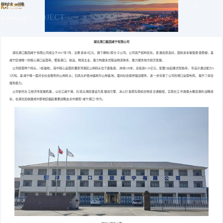
相关企业 -pg问鼎
MAJOR PROJECT
港口服务-相关企业
湖北港口集团咸宁有限公司
湖北港口集团咸宁有限公司成立于2017年7月，注册资本3亿元，旗下拥有2家分子公司。公司资产结构优化，发展态势良好，国有资本保值增值稳健，是
咸宁区域唯一的核心港口运营商，聚焦港口、航运、物流主业，着力构建多式联运物流体系，致力服务地方经济发展。
公司经营两个码头，1处锚地。其中核心运营的潘家湾港区公用码头位于嘉鱼县，岸线128米，总投资0.22亿元，配置2台起重式轮胎吊，年设计通过能力3
5万吨，是咸宁唯一面对全社会服务的公用码头；石矶头护县洲锚地为公用锚地，面向社会提供锚泊服务，进一步完善了公司的港口运营布局，提升了综合
服务能力。
公司依托长江经济带发展机遇，以长江咸宁港、石矶头港区建设为发展双引擎，决心打造鄂东南综合物流交通枢纽，实现长江中游最大散货港的战略目
标，在湖北加快建成中部地区崛起重要战略支点中展现“咸宁港口”作为。