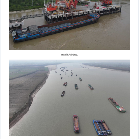
嘉鱼潘家湾综合码头