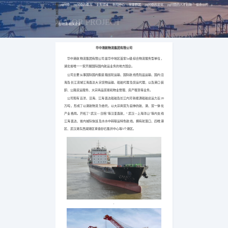
相
pg问鼎
pg问鼎的概况
业务领域
新闻中心
党建群团
pg问鼎的文化
pg问鼎的人才招聘
信息公开
关
企
业
-
pg
MAJOR PROJECT
问
综合物流-相关企业
鼎
华中港航物流集团有限公司
华中港航物流集团有限公司是华中地区首家5a级综合物流服务型单位，
湖北省唯一一家开展国际国内航运业务的地方国企。
公司主要从事国际国内集装箱班轮运输、国际航线危险品运输、国内沿
海及长江流域江海直达大宗货物运输、船舶代理及货运代理，以及港口装
卸、公路货运服务、大宗商品贸易和物业管理、房产租赁等业务。
公司现有近洋、沿海、江海直达船舶及长江内河新能源船舶总运力近20
万吨，形成了以港航物流为依托，以大宗商贸为延伸的航、港、贸一体化
产业格局。开拓了“武汉—日韩”等汉亚直航，“武汉—上海洋山”等内支线
江海直达、省内城际快班及水水中转联运特色航线。拥有舵落口、四唯港
区、武汉港东西湖港区青锋砂石集并中心等5个港区。