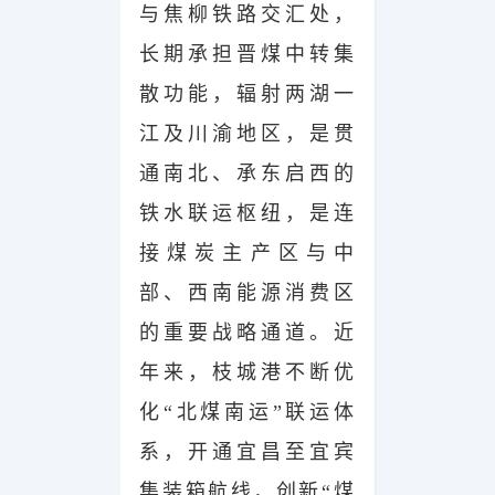
与焦柳铁路交汇处，
长期承担晋煤中转集
散功能，辐射两湖一
江及川渝地区，是贯
通南北、承东启西的
铁水联运枢纽，是连
接煤炭主产区与中
部、西南能源消费区
的重要战略通道。近
年来，
枝城港不断优
化“北煤南运”联运体
系，开通宜昌至宜宾
集装箱航线，创新“煤