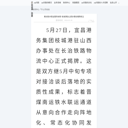
子
pg问鼎
pg问鼎的概况
业务领域
新闻中心
党建群团
pg问鼎的文化
pg问鼎的人才招聘
信息公开
公
司
动
态
新闻中心
子公司动态
-
pg
问
鼎
推动铁水联运服务前移 枝城港驻山西办事处揭牌成立
发布时间：2026-05-28
5月27日，宜昌港
务集团枝城港驻山西
办事处在长治铁路物
流中心正式揭牌。这
是双方继5月中旬专项
对接洽谈后落地的实
质性成果，标志着晋
煤南运铁水联运通道
从意向合作走向阵地
化、常态化协同发