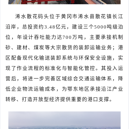
浠水散花码头位于
黄冈市
浠水县散花镇长江
沿岸，总投资约
3.48
亿元
，
建
设三
个
5000吨级泊
位
，
年设计吞吐能力达
700万吨，主要承接机制
砂、建材、煤炭等大宗散货的装卸运输业务
；
港
区配备现代化输送装卸系统与环保安全设施，实
现了作业流程的标准化与智能化管控。
其投入运
营后，
将进一步完善区域综合交通运输体系，降
低企业物流运输成本，为鄂东地区承接沿江产业
转移、打造开放型经济提供重要的港口支撑。