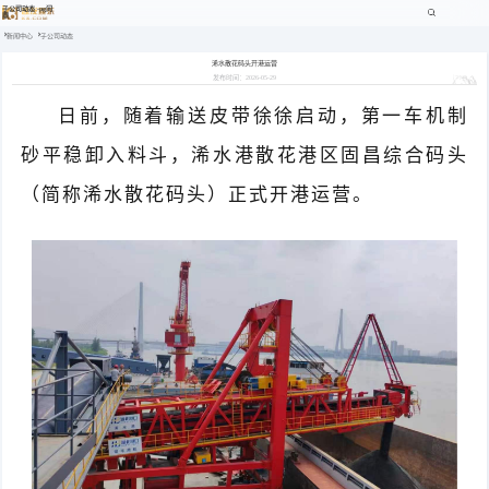
子公司动态 -pg问
鼎
新闻中心
子公司动态
浠水散花码头开港运营
发布时间：2026-05-29
日前
，
随着输送皮带徐徐启动，第一车机制
砂平稳卸入料斗，
浠水港散花港区固昌综合码头
（
简称浠水散花码头
）
正式
开港运营
。