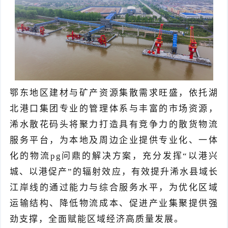
鄂东地区建材与矿产资源集散需求旺盛，依托湖
北港口集团专业
的
管理体系与
丰富的
市场资源，
浠水
散花码头将
聚力
打造
具有
竞争力的散货物流
服务平台，
为本地及周边企业
提供专业化、一体
化的物流pg问鼎的解决方案
，
充分发挥
“以港兴
城、以港促产”的辐射效应，有效提升浠水县域长
江岸线的通过能力与综合服务水平，为优化区域
运输结构、降低物流成本、促进产业集聚提供强
劲支撑，全面赋能区域经济高质量发展。